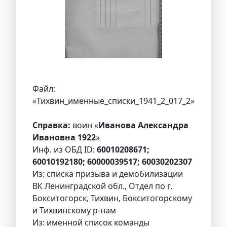
Файл:
«Тихвин_именные_списки_1941_2_017_2»
Справка:
воин «
Иванова Александра
Ивановна 1922
»
Инф. из ОБД ID:
60010208671;
60010192180; 60000039517; 60030202307
Из: списка призыва и демобилизации
ВК Ленинградской обл., Отдел по г.
Бокситогорск, Тихвин, Бокситогорскому
и Тихвинскому р-нам
Из: именной список команды