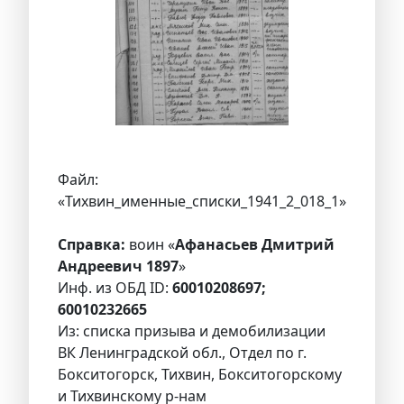
Файл:
«Тихвин_именные_списки_1941_2_018_1»
Справка:
воин «
Афанасьев Дмитрий
Андреевич 1897
»
Инф. из ОБД ID:
60010208697;
60010232665
Из: списка призыва и демобилизации
ВК Ленинградской обл., Отдел по г.
Бокситогорск, Тихвин, Бокситогорскому
и Тихвинскому р-нам