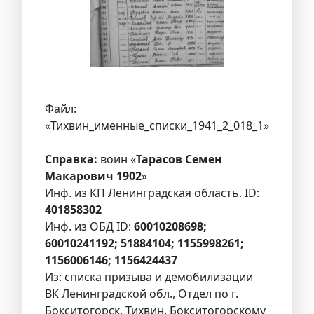
Файл:
«Тихвин_именные_списки_1941_2_018_1»
Справка:
воин «
Тарасов Семен
Макарович 1902
»
Инф. из КП Ленинградская область. ID:
401858302
Инф. из ОБД ID:
60010208698;
60010241192; 51884104; 1155998261;
1156006146; 1156424437
Из: списка призыва и демобилизации
ВК Ленинградской обл., Отдел по г.
Бокситогорск, Тихвин, Бокситогорскому