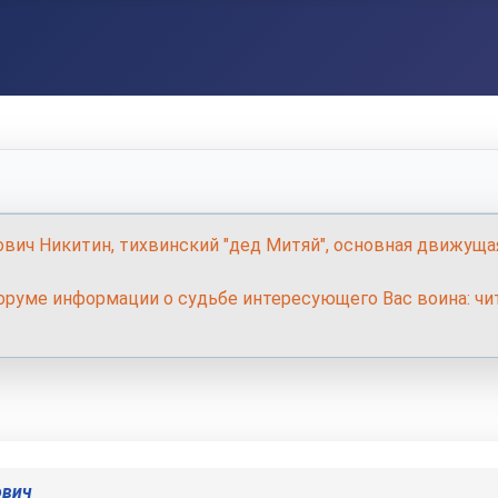
ович Никитин, тихвинский "дед Митяй", основная движуща
руме информации о судьбе интересующего Вас воина: чит
ович