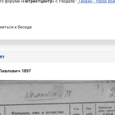
го форума «
Патриотцентр
» с Раздела "
Тихвин - город Вои
ниться к беседе.
вич
Павлович 1897