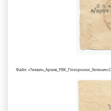
Файл: «Тихвин_Архив_РВК_Похоронки_Зеленин.С