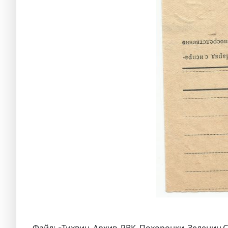
Файл: «Тихвин_Архив_РВК_Похоронки_Зеленин.С