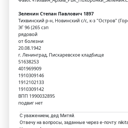
Зеленин Степан Павлович 1897
Тихвинский р-н, Новинский с/с, к-з "Остров" (Гор
ЭГ 96 (265 сзп
рядовой
от болезни
20.08.1942
г. Ленинград, Пискаревское кладбище
51638253
401969909
1910309146
1912102133
1910309142
ВПП 1990032895
подвиг нет
С уважением, дед Митяй.
Отвечу на вопросы, заданные через е-почту: nikit