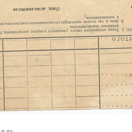
.П_02»