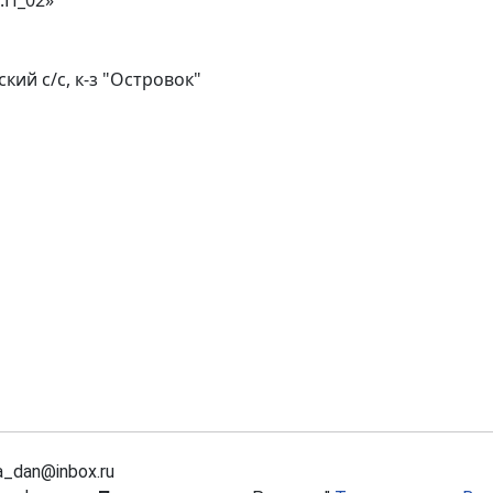
ский с/с, к-з "Островок"
a_dan@inbox.ru