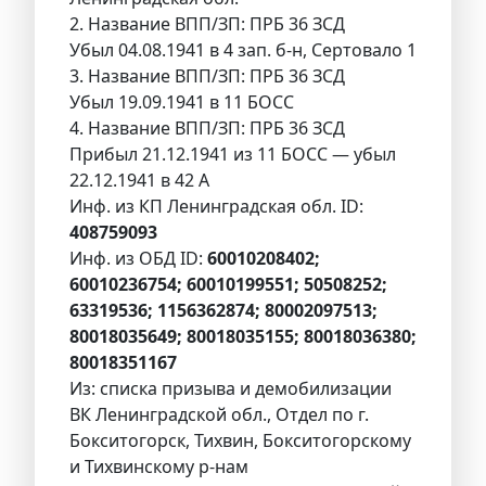
2. Название ВПП/ЗП: ПРБ 36 ЗСД
Убыл 04.08.1941 в 4 зап. б-н, Сертовало 1
3. Название ВПП/ЗП: ПРБ 36 ЗСД
Убыл 19.09.1941 в 11 БОСС
4. Название ВПП/ЗП: ПРБ 36 ЗСД
Прибыл 21.12.1941 из 11 БОСС — убыл
22.12.1941 в 42 А
Инф. из КП Ленинградская обл. ID:
408759093
Инф. из ОБД ID:
60010208402;
60010236754; 60010199551; 50508252;
63319536; 1156362874; 80002097513;
80018035649; 80018035155; 80018036380;
80018351167
Из: списка призыва и демобилизации
ВК Ленинградской обл., Отдел по г.
Бокситогорск, Тихвин, Бокситогорскому
и Тихвинскому р-нам