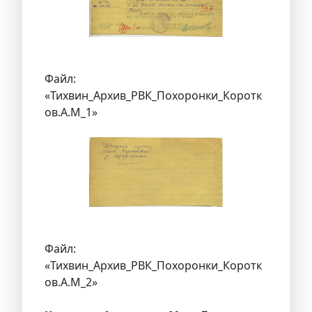
Файл:
«Тихвин_Архив_РВК_Похоронки_Коротк
ов.А.М_1»
Файл:
«Тихвин_Архив_РВК_Похоронки_Коротк
ов.А.М_2»