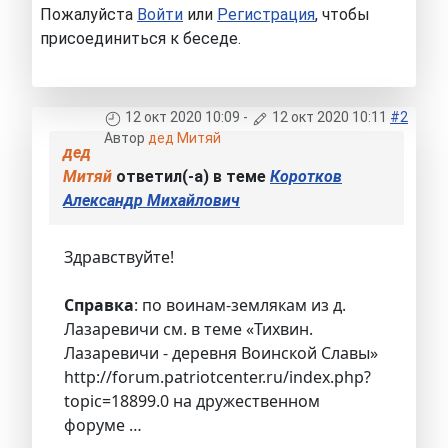
Пожалуйста
Войти
или
Регистрация
, чтобы
присоединиться к беседе.
12 окт 2020 10:09
-
12 окт 2020 10:11
#2
Автор
дед Митяй
дед
Митяй
ответил(-а) в теме
Коротков
Александр Михайлович
Здравствуйте!
Справка
: по воинам-землякам из д.
Лазаревичи см. в теме «Тихвин.
Лазаревичи - деревня Воинской Славы»
http://forum.patriotcenter.ru/index.php?
topic=18899.0 на дружественном
форуме …