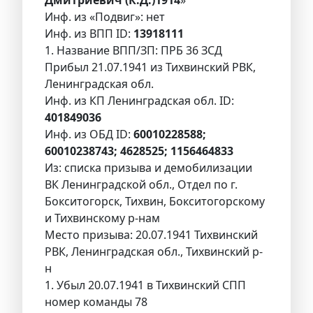
Дмитриевич (К.Д.)1914
»
Инф. из «Подвиг»: нет
Инф. из ВПП ID:
13918111
1. Название ВПП/ЗП: ПРБ 36 ЗСД
Прибыл 21.07.1941 из Тихвинский РВК,
Ленинградская обл.
Инф. из КП Ленинградская обл. ID:
401849036
Инф. из ОБД ID:
60010228588;
60010238743; 4628525; 1156464833
Из: списка призыва и демобилизации
ВК Ленинградской обл., Отдел по г.
Бокситогорск, Тихвин, Бокситогорскому
и Тихвинскому р-нам
Место призыва: 20.07.1941 Тихвинский
РВК, Ленинградская обл., Тихвинский р-
н
1. Убыл 20.07.1941 в Тихвинский СПП
номер команды 78