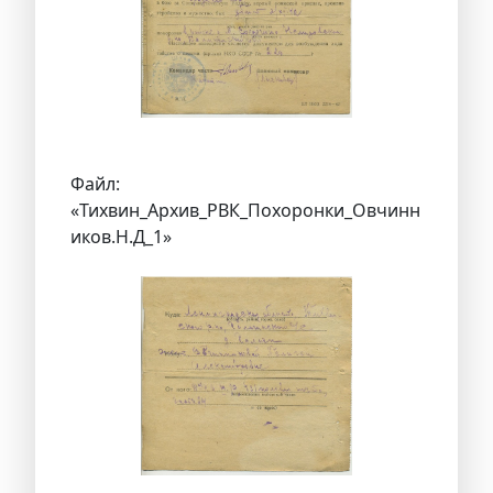
Файл:
«Тихвин_Архив_РВК_Похоронки_Овчинн
иков.Н.Д_1»