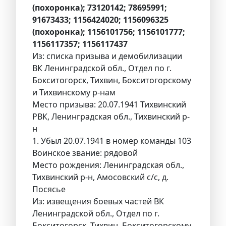
(похоронка); 73120142; 78695991;
91673433; 1156424020; 1156096325
(похоронка); 1156101756; 1156101777;
1156117357; 1156117437
Из: списка призыва и демобилизации
ВК Ленинградской обл., Отдел по г.
Бокситогорск, Тихвин, Бокситогорскому
и Тихвинскому р-нам
Место призыва: 20.07.1941 Тихвинский
РВК, Ленинградская обл., Тихвинский р-
н
1. Убыл 20.07.1941 в номер команды 103
Воинское звание: рядовой
Место рождения: Ленинградская обл.,
Тихвинский р-н, Амосовский с/с, д.
Посясье
Из: извещения боевых частей ВК
Ленинградской обл., Отдел по г.
Бокситогорск, Тихвин, Бокситогорскому