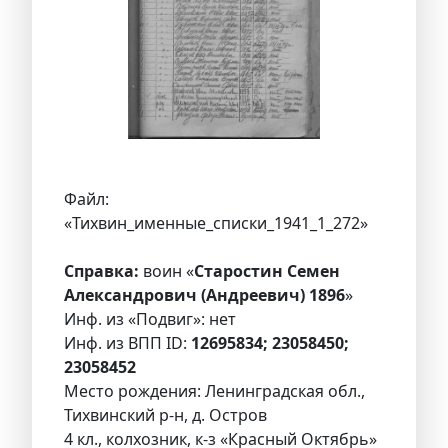
Файл:
«Тихвин_именные_списки_1941_1_272»
Справка:
воин «
Старостин Семен
Александрович (Андреевич) 1896
»
Инф. из «Подвиг»: нет
Инф. из ВПП ID:
12695834; 23058450;
23058452
Место рождения: Ленинградская обл.,
Тихвинский р-н, д. Остров
4 кл., колхозник, к-з «Красный Октябрь»