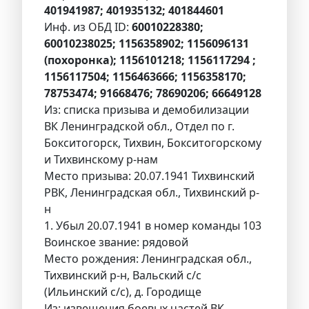
401941987; 401935132; 401844601
Инф. из ОБД ID:
60010228380;
60010238025; 1156358902; 1156096131
(похоронка); 1156101218; 1156117294 ;
1156117504; 1156463666; 1156358170;
78753474; 91668476; 78690206; 66649128
Из: списка призыва и демобилизации
ВК Ленинградской обл., Отдел по г.
Бокситогорск, Тихвин, Бокситогорскому
и Тихвинскому р-нам
Место призыва: 20.07.1941 Тихвинский
РВК, Ленинградская обл., Тихвинский р-
н
1. Убыл 20.07.1941 в номер команды 103
Воинское звание: рядовой
Место рождения: Ленинградская обл.,
Тихвинский р-н, Вальский с/с
(Ильинский с/с), д. Городище
Из: извещения боевых частей ВК