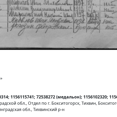
8
»
0314; 1156115741; 72538272 (медальон); 1156102320; 11
адской обл., Отдел по г. Бокситогорск, Тихвин, Боксито
нградская обл., Тихвинский р-н