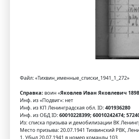
Файл: «Тихвин_именные_списки_1941_1_272»
Справка:
воин «
Яковлев Иван Яковлевич 189
Инф. из «Подвиг»: нет
Инф. из КП Ленинградская обл. ID:
401936280
Инф. из ОБД ID:
60010228399; 60010242474; 5724
Из: списка призыва и демобилизации ВК Ленингр
Место призыва: 20.07.1941 Тихвинский РВК, Лени
1. Убыл 20.07.1941 в номер команды 103