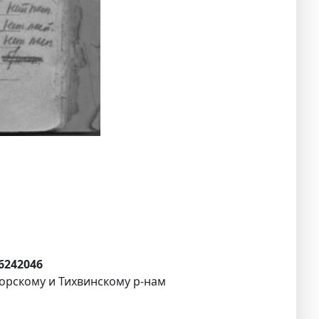
56242046
горскому и Тихвинскому р-нам