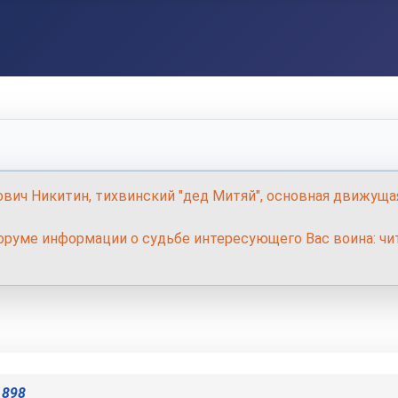
ович Никитин, тихвинский "дед Митяй", основная движуща
руме информации о судьбе интересующего Вас воина: чит
1898