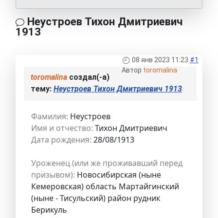
Неустроев Тихон Дмитриевич
1913
08 янв 2023 11:23
#1
Автор
toromalina
toromalina
создал(-а)
тему:
Неустроев Тихон Дмитриевич 1913
Фамилия:
Неустроев
Имя и отчество:
Тихон Дмитриевич
Дата рождения:
28/08/1913
Уроженец (или же проживавший перед
призывом):
Новосибирская (ныне
Кемеровская) область Мартайгинский
(ныне - Тисульский) район рудник
Берикуль