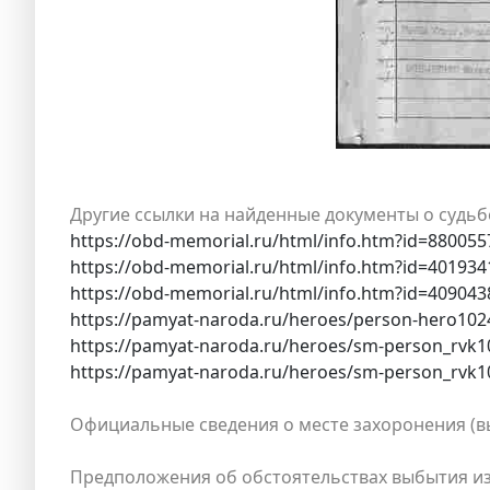
Другие ссылки на найденные документы о судьб
https://obd-memorial.ru/html/info.htm?id=880055
https://obd-memorial.ru/html/info.htm?id=401934
https://obd-memorial.ru/html/info.htm?id=409043
https://pamyat-naroda.ru/heroes/person-hero102
https://pamyat-naroda.ru/heroes/sm-person_rvk
https://pamyat-naroda.ru/heroes/sm-person_rvk
Официальные сведения о месте захоронения (вы
Предположения об обстоятельствах выбытия из