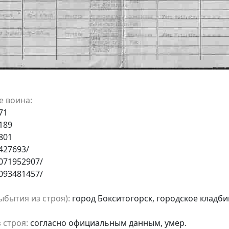
е воина:
71
189
801
427693/
1071952907/
1093481457/
бытия из строя):
город Бокситогорск, городское кладб
 строя:
согласно официальным данным, умер.