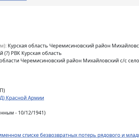
м):
Курская область Черемисиновский район Михайловск
(?) РВК Курская область
области Черемисиновский район Михайловский с/с село
П)
ТД) Красной Армии
нным - 10/12/1941)
именном списке безвозвратных потерь рядового и млад