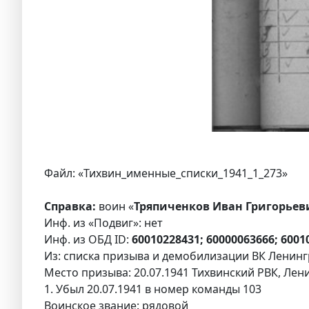
Файл: «Тихвин_именные_списки_1941_1_273»
Справка:
воин «
Тряпиченков Иван Григорьеви
Инф. из «Подвиг»: нет
Инф. из ОБД ID:
60010228431; 60000063666; 6001
Из: списка призыва и демобилизации ВК Ленингр
Место призыва: 20.07.1941 Тихвинский РВК, Лени
1. Убыл 20.07.1941 в номер команды 103
Воинское звание: рядовой