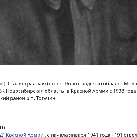
м):
Сталинградская (ныне - Волгоградская) область Моло
К Новосибирская область, в Красной Армии с 1938 года
ий район р.п. Тогучин
П)
ТД) Красной Армии
, с начала января 1941 года - 191 стре