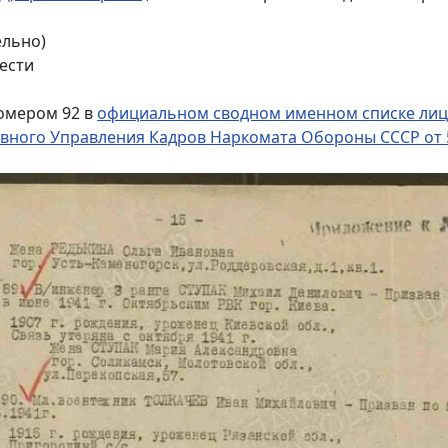
ельно)
ести
омером 92 в
официальном сводном именном списке лиц о
вного Управления Кадров Наркомата Обороны СССР от 5