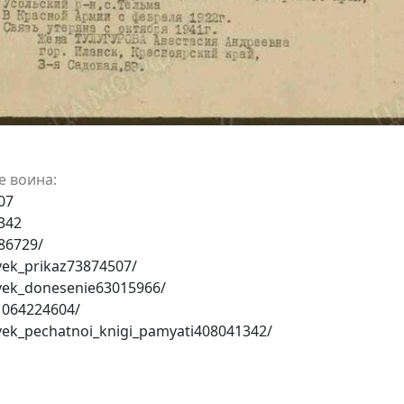
е воина:
07
342
86729/
vek_prikaz73874507/
ovek_donesenie63015966/
1064224604/
vek_pechatnoi_knigi_pamyati408041342/