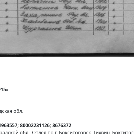
915
»
дская обл.
1963557; 80002231126; 8676372
адской обл., Отдел по г. Бокситогорск, Тихвин, Боксито