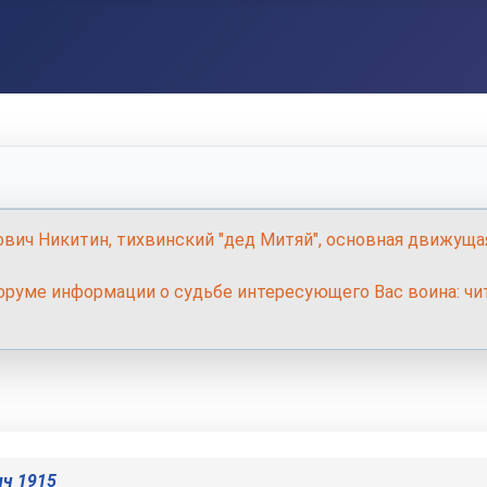
ович Никитин, тихвинский "дед Митяй", основная движуща
руме информации о судьбе интересующего Вас воина: чит
ич 1915