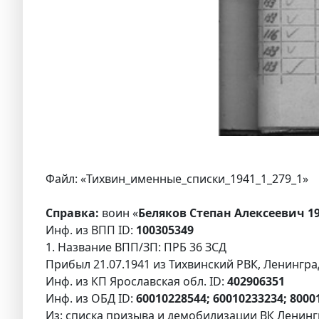
Файл: «Тихвин_именные_списки_1941_1_279_1»
Справка:
воин «
Беляков Степан Алексеевич 1
Инф. из ВПП ID:
100305349
1. Название ВПП/ЗП: ПРБ 36 ЗСД
Прибыл 21.07.1941 из Тихвинский РВК, Ленингра
Инф. из КП Ярославская обл. ID:
402906351
Инф. из ОБД ID:
60010228544; 60010233234; 8000
Из: списка призыва и демобилизации ВК Ленингр