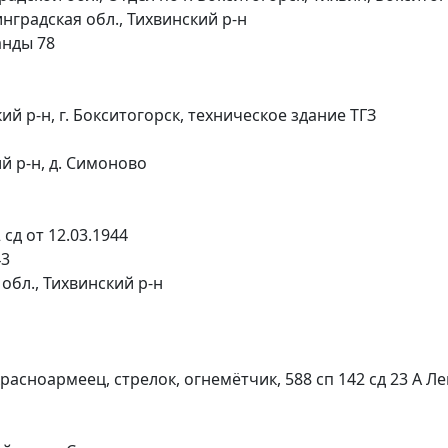
нградская обл., Тихвинский р-н
анды 78
й р-н, г. Бокситогорск, техническое здание ТГЗ
й р-н, д. Симоново
сд от 12.03.1944
43
обл., Тихвинский р-н
красноармеец, стрелок, огнемётчик, 588 сп 142 сд 23 А