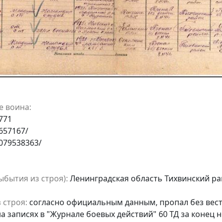
е воина:
771
657167/
1079538363/
бытия из строя):
Ленинградская область Тихвинский р
 строя:
согласно официальным данным, пропал без вест
аписях в "Журнале боевых действий" 60 ТД за конец ноя