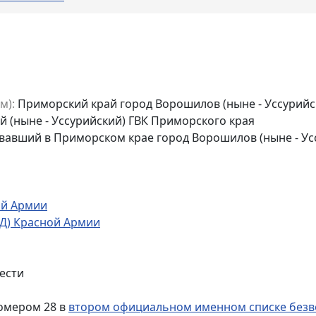
м):
Приморский край город Ворошилов (ныне - Уссурийск
 (ныне - Уссурийский) ГВК Приморского края
вавший в Приморском крае город Ворошилов (ныне - Усс
ой Армии
ТД) Красной Армии
ести
омером 28 в
втором официальном именном списке безвоз