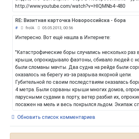
http://www.youtube.com/watch?v=HIQMNb4-480
RE: Визитная карточка Новороссийска - бора
#
frolA
05.05.2013, 00:56
Интересно. Вот ещё нашла в Интернете:
"Катастрофические боры случались несколько раз в
крыши, опрокидывало фаэтоны, сбивало людей с но
были сломаны мачты. Два судна на рейде были сорва
оказалось на берегу из-за разрыва якорной цепи.
Губительной по своим последствиям оказалась бора
4 метра. Были сорваны крыши многих домов, опро
парусными судами в порту, ветер разбил их, опроки
посажен на мель и весь покрылся льдом. Экипаж с
Обновить список комментариев