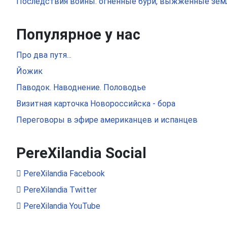
Последствия войны: огненные бури, выжженные земл
Популярное у нас
Про два путя...
Йожик
Паводок. Наводнение. Половодье
Визитная карточка Новороссийска - бора
Переговоры в эфире американцев и испанцев
PereXilandia Social
PereXilandia Facebook
PereXilandia Twitter
PereXilandia YouTube