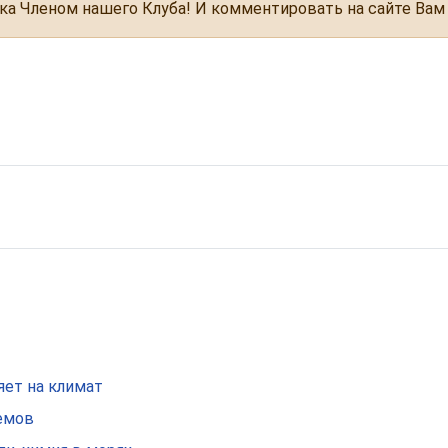
ка Членом нашего Клуба! И комментировать на сайте Вам
яет на климат
оемов