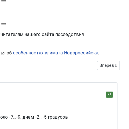
 читателям нашего сайта последствия
тья об
особенностях климата Новороссийска
.
Следующий: Па
Вперед
+3
ло -7…-9, днем -2…-5 градусов