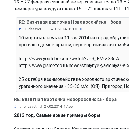
23 – 27 февраля сильный ветер усиливался до 23 – 
температура воздуха около +5…+7°, дневная +11…+13
RE: Визитная карточка Новороссийска - бора
#
chasvet
14.03.2014, 19:03
10 марта и в ночь на 11 -ое 2014 на город обруш
срывал с домов крыши, переворачивал автомоби
http://www.youtube.com/watch?v=B_FMc-S3itA
http://www.gismeteo.ru/news/stihiynye-yavleniya/89
25 октября взаимодействие холодного арктическ
ураганного значения - 35-36 м/с. (ОЯ). Пригород 
RE: Визитная карточка Новороссийска - бора
#
chasvet
27.02.2014, 17:55
2013 год. Самые яркие примеры боры