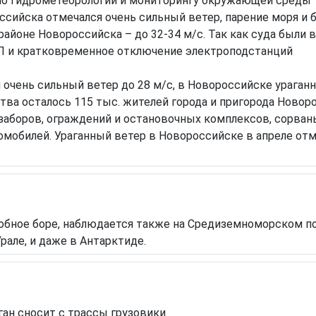
по гидрометеорологии и мониторингу окружающей среды
ссийска отмечался очень сильный ветер, парение моря и 
в районе Новороссийска – до 32-34 м/с. Так как суда был
ЭП и кратковременное отключение электроподстанций
очень сильный ветер до 28 м/с, в Новороссийске ураганны
ва осталось 115 тыс. жителей города и пригорода Новоро
заборов, ограждений и остановочных комплексов, сорван
мобилей. Ураганный ветер в Новороссийске в апреле отме
одобное боре, наблюдается также на Средиземноморском 
Урале, и даже в Антарктиде.
ган сносит с трассы грузовики