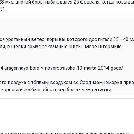
28 м/с, апогей боры наблюдался 25 февраля, когда порывы
°..
ился ураганный ветер, порывы которого достигали 35 - 40
ли, в щепки ломал рекламные щиты...Море штормило.
54-uragannaya-bora-v-novorossiyske-10-marta-2014-goda/
ого воздуха с тёплым воздухом со Средиземноморья прив
Новороссийска был обесточен более, чем на сутки.