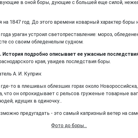
ствующие в оной боры, дующие с большей еще силой, неж
на 1847 год. До этого времени коварный характер боры н
ода ураган устроил светопреставление: мороз, обледенение
есте со своим обледенелым судном.
 История подробно описывает ее ужасные последствия
Краснодарского края, увидев последствия боры.
ель А. И. Куприн:
 где-то в плешивых облезших горах около Новороссийска,
ка, что он опрокидывает с рельсов груженые товарные ва
дей, идущих в одиночку...
зможно предугадать - это самый капризный ветер на сам
Фото до боры...