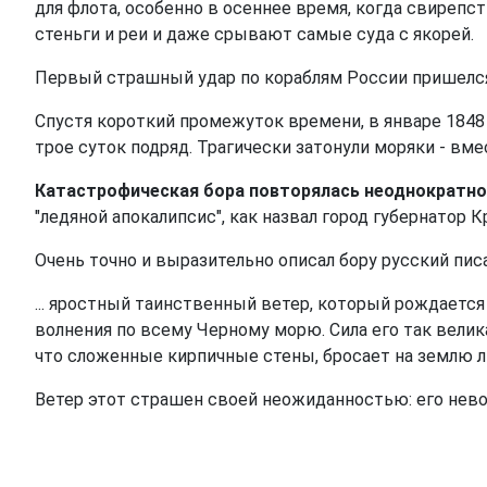
для флота, особенно в осеннее время, когда свиреп
стеньги и реи и даже срывают самые суда с якорей.
Первый страшный удар по кораблям России пришелся 
Спустя короткий промежуток времени, в январе 1848 г
трое суток подряд. Трагически затонули моряки - вм
Катастрофическая бора повторялась неоднократно.
"ледяной апокалипсис", как назвал город губернатор 
Очень точно и выразительно описал бору русский писат
... яростный таинственный ветер, который рождается
волнения по всему Черному морю. Сила его так вели
что сложенные кирпичные стены, бросает на землю лю
Ветер этот страшен своей неожиданностью: его нево