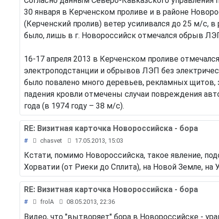
Согласно данным Северо-Кавказского управления 
30 января в Керченском проливе и в районе Новоро
(Керченский пролив) ветер усиливался до 25 м/с, 
было, лишь в г. Новороссийск отмечался обрыв Л
16-17 апреля 2013 в Керченском проливе отмечался 
электроподстанции и обрывов ЛЭП без электричест
было повалено много деревьев, рекламных щитов, 
падения кровли отмечены случаи повреждения авто
года (в 1974 году – 38 м/с).
RE: Визитная карточка Новороссийска - бора
#
chasvet
17.05.2013, 15:03
Кстати, помимо Новороссийска, такое явление, п
Хорватии (от Риеки до Сплита), на Новой Земле, на 
RE: Визитная карточка Новороссийска - бора
#
frolA
08.05.2013, 22:36
Видео, что "вытворяет" бора в Новороссийске - ура