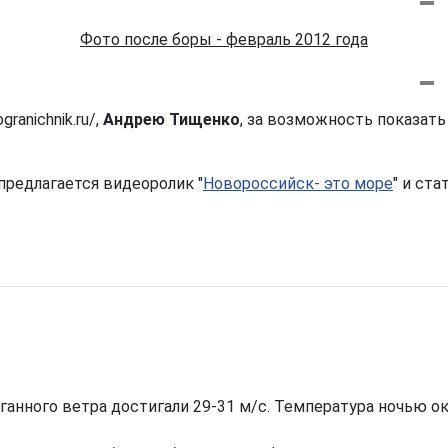
Фото после боры - февраль 2012 года
ranichnik.ru/,
Андрею Тищенко
, за возможность показать
предлагается видеоролик "
Новороссийск- это море
" и ста
анного ветра достигали 29-31 м/с. Температура ночью око