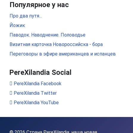
Популярное у нас
Про два путя...
Йожик
Паводок. Наводнение. Половодье
Визитная карточка Новороссийска - бора
Переговоры в эфире американцев и испанцев
PereXilandia Social
PereXilandia Facebook
PereXilandia Twitter
PereXilandia YouTube
© 2026 Страна PereXilandia: наша новая