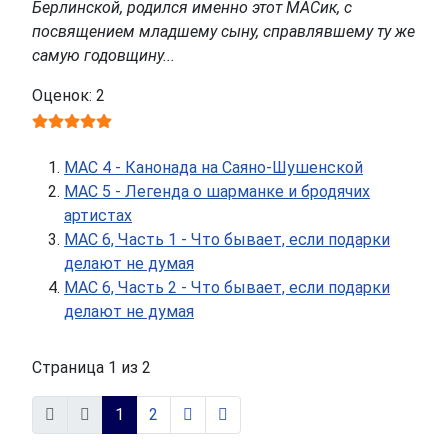
Берлинской, родился именно этот МАСик, с
посвящением младшему сыну, справлявшему ту же
самую годовщину...
Оценок: 2
МАС 4 - Канонада на Саяно-Шушенской
МАС 5 - Легенда о шарманке и бродячих
артистах
МАС 6, Часть 1 - Что бывает, если подарки
делают не думая
МАС 6, Часть 2 - Что бывает, если подарки
делают не думая
Страница 1 из 2
1
2