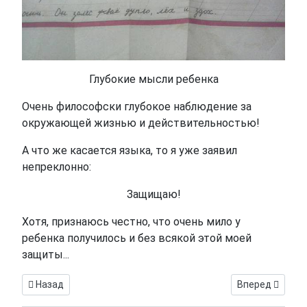
Глубокие мысли ребенка
Очень философски глубокое наблюдение за
окружающей жизнью и действительностью!
А что же касается языка, то я уже заявил
непреклонно:
Защищаю!
Хотя, признаюсь честно, что очень мило у
ребенка получилось и без всякой этой моей
защиты...
Предыдущий: В школу вернулась жизнь!
Следующий: Сл
Назад
Вперед