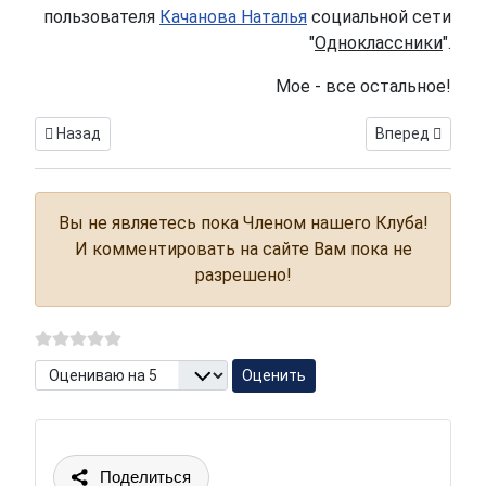
пользователя
Качанова Наталья
социальной сети
"
Одноклассники
".
Мое - все остальное!
Предыдущий: О России и россиянах. Выпуск 1 - Пусть говоря
Следующий: Об 
Назад
Вперед
Вы не являетесь пока Членом нашего Клуба!
И комментировать на сайте Вам пока не
разрешено!
Пожалуйста, оцените
Поделиться