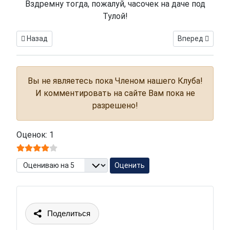
Вздремну тогда, пожалуй, часочек на даче под
Тулой!
Предыдущий: Великие. Выпуск 2 - Пусть говорят!
Следующий: Вел
Назад
Вперед
Вы не являетесь пока Членом нашего Клуба!
И комментировать на сайте Вам пока не
разрешено!
Оценок: 1
Пожалуйста, оцените
Поделиться