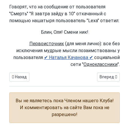
Говорят, что на сообщение от пользователя
"Смерть" "Я завтра зайду в 10" откачанный с
помощью нашатыря пользователь "Lexa" ответил:
Блин, Оля! Смени ник!
Первоисточник
(для меня лично): все без
исключения мудрые мысли позаимствованы у
пользователя
✔ Наталья Качанова ✔
социальной
сети "
Одноклассники
".
Предыдущий: Наталья Фамилия папина. Выпуск 1 - Пусть гов
Следующий: Kac
Назад
Вперед
Вы не являетесь пока Членом нашего Клуба!
И комментировать на сайте Вам пока не
разрешено!