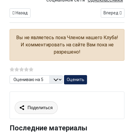
Предыдущий: Об одесской среде. Выпуск 4 - Пусть говорят!
Следующий: Kac
Назад
Вперед
Вы не являетесь пока Членом нашего Клуба!
И комментировать на сайте Вам пока не
разрешено!
Пожалуйста, оцените
Поделиться
Последние материалы