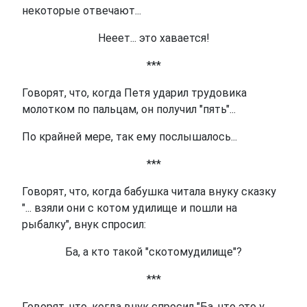
некоторые отвечают...
Нееет... это хавается!
***
Говорят, что, когда Петя ударил трудовика
молотком по пальцам, он получил "пять"...
По крайней мере, так ему послышалось...
***
Говорят, что, когда бабушка читала внуку сказку
"... взяли они с котом удилище и пошли на
рыбалку", внук спросил:
Ба, а кто такой "скотомудилище"?
***
Говорят, что, когда внук спросил "Ба, что это у