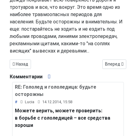
тротуаров и все, что вокруг. Это время одно из
наиболее травмоопасных периодов для
населения. Будьте осторожны и внимательны. И
еще: постарайтесь не ходить и не ездить под
любыми проводами, линиями электропередач,
рекламными щитами, какими-то "на соплях
висящих" вывесках и деревьями...
Предыдущий: Немного о тумане
Следующий: Ат
Назад
Вперед
Комментарии
RE: Гололед и гололедица: будьте
осторожны
#
Lucia
14.12.2014, 15:58
Можете верить, можете проверить:
в борьбе с гололедицей – все средства
хороши